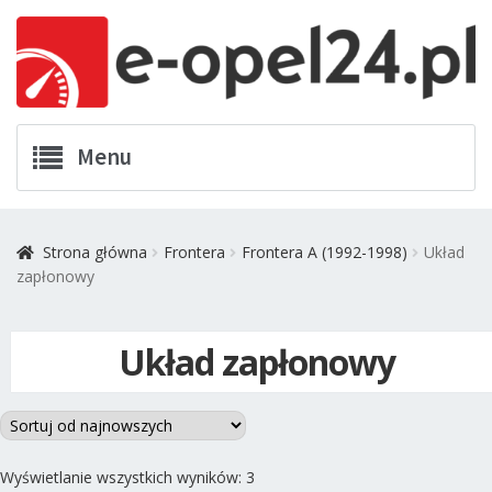
Przejdź
Przejdź
Menu
do
do
nawigacji
treści
Twój Opel
Strona główna
Frontera
Frontera A (1992-1998)
Układ
zapłonowy
Zamówienia
Kontakt
Układ zapłonowy
Koszyk
Promocje
Posortowane
Wyświetlanie wszystkich wyników: 3