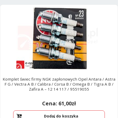
Poradniki
według
najnowszych
Komplet świec firmy NGK zapłonowych Opel Antara / Astra
F G / Vectra A B / Calibra / Corsa B / Omega B / Tigra A B /
Zafira A – 12 14 117 / 95519055
61,00
zł
Dodaj do koszyka