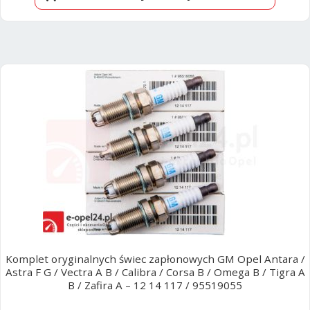
Komplet oryginalnych świec zapłonowych GM Opel Antara /
Astra F G / Vectra A B / Calibra / Corsa B / Omega B / Tigra A
B / Zafira A – 12 14 117 / 95519055