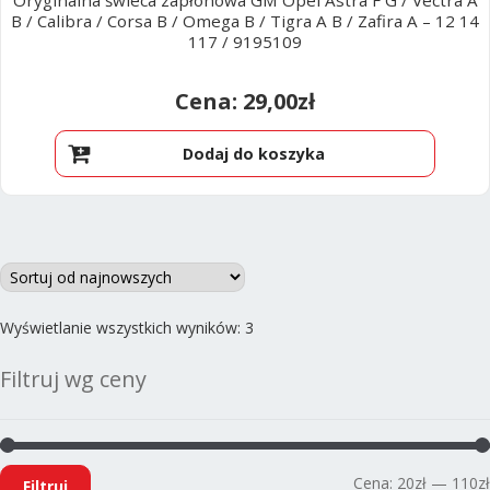
B / Calibra / Corsa B / Omega B / Tigra A B / Zafira A – 12 14
117 / 9195109
29,00
zł
Dodaj do koszyka
Posortowane
Wyświetlanie wszystkich wyników: 3
według
Filtruj wg ceny
najnowszych
Cena:
20zł
—
110zł
Filtruj