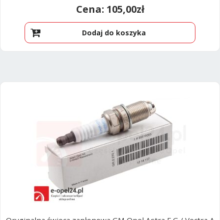
105,00
zł
Dodaj do koszyka
Oryginalna świeca zapłonowa GM Opel Astra F G / Vectra A