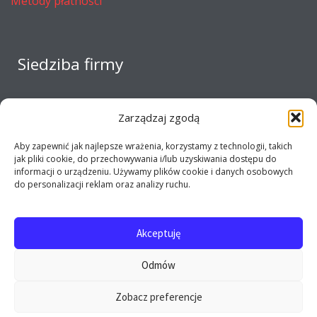
Metody płatności
Siedziba firmy
Zarządzaj zgodą
Aby zapewnić jak najlepsze wrażenia, korzystamy z technologii, takich
jak pliki cookie, do przechowywania i/lub uzyskiwania dostępu do
informacji o urządzeniu. Używamy plików cookie i danych osobowych
do personalizacji reklam oraz analizy ruchu.
Akceptuję
Copyright 2017 - 2026 E-opel24.pl - Firma MIJ © All
Odmów
rights reserved
Zobacz preferencje