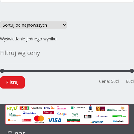
63,00zł.
51,50zł.
Wyświetlanie jednego wyniku
Filtruj wg ceny
Cena:
50zł
—
60zł
Filtruj
O nas