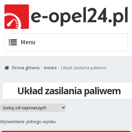
Przejdź
Przejdź
Menu
do
do
nawigacji
treści
Twój Opel
Strona główna
Antara
Układ zasilania paliwem
Zamówienia
Układ zasilania paliwem
Kontakt
Koszyk
Promocje
Wyświetlanie jednego wyniku