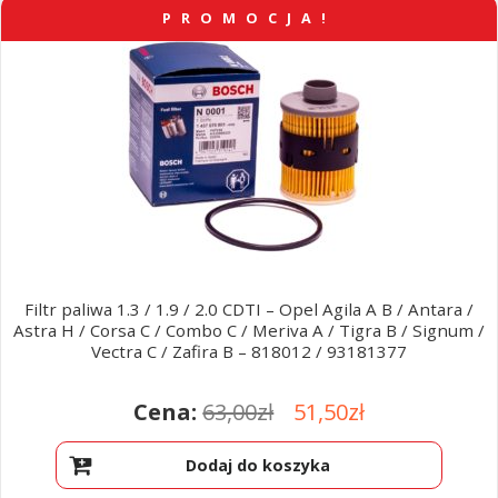
Poradniki
PROMOCJA!
Filtr paliwa 1.3 / 1.9 / 2.0 CDTI – Opel Agila A B / Antara /
Astra H / Corsa C / Combo C / Meriva A / Tigra B / Signum /
Vectra C / Zafira B – 818012 / 93181377
Pierwotna
Aktualna
63,00
zł
51,50
zł
cena
cena
Dodaj do koszyka
wynosiła:
wynosi: