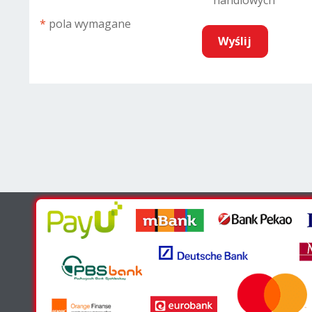
handlowych
*
pola wymagane