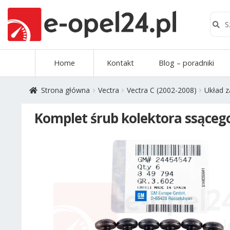
Szuk
Szukaj
Przejdź
Przejdź
Home
Kontakt
Blog – poradniki
do
do
nawigacji
treści
Strona główna
Vectra
Vectra C (2002-2008)
Układ z
Komplet śrub kolektora ssącego