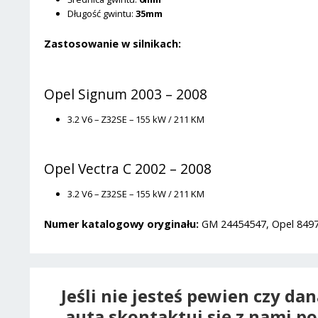
Długość gwintu:
35mm
Zastosowanie w silnikach:
Opel Signum 2003 – 2008
3.2 V6 – Z32SE – 155 kW / 211 KM
Opel Vectra C 2002 – 2008
3.2 V6 – Z32SE – 155 kW / 211 KM
Numer katalogowy oryginału:
GM 24454547, Opel 84979
Jeśli nie jesteś pewien czy da
auta skontaktuj się z nami p