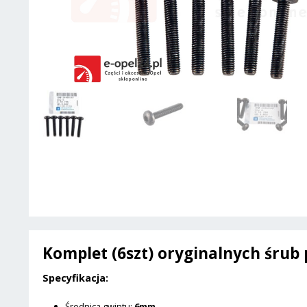
Komplet (6szt) oryginalnych śrub
Specyfikacja:
Średnica gwintu:
6mm