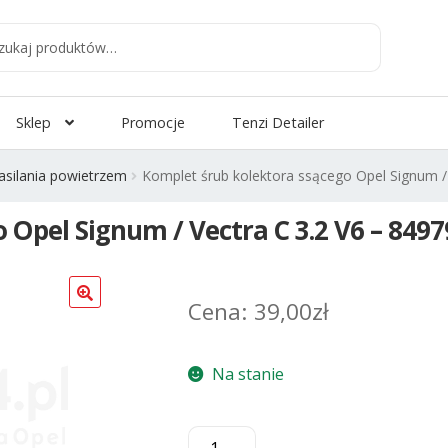
aj
:
Sklep
Promocje
Tenzi Detailer
asilania powietrzem
Komplet śrub kolektora ssącego Opel Signum /
 Opel Signum / Vectra C 3.2 V6 – 8497
39,00
zł
Na stanie
ilość