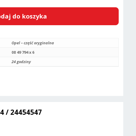
daj do koszyka
Opel – część oryginalna
08 49 794 x 6
24 godziny
4 / 24454547