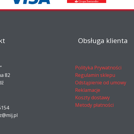
kt
Obsługa klienta
”
Polityka Prywatności
na 82
Regulamin sklepu
dź
Odstąpienie od umowy
Reklamacje
Koszty dostawy
Metody płatności
5154
z@mij.pl