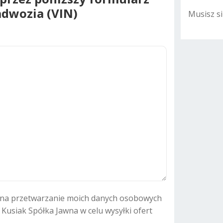
dwozia (VIN)
Musisz s
A
l
t
e
r
n
a
t
i
v
e
:
na przetwarzanie moich danych osobowych
. Kusiak Spółka Jawna w celu wysyłki ofert