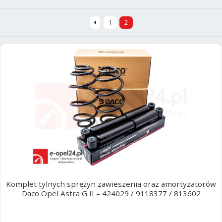
Poradniki
według
najnowszych
1
2
Komplet tylnych sprężyn zawieszenia oraz amortyzatorów
Daco Opel Astra G II – 424029 / 9118377 / 813602