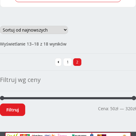
Posortowane
Wyświetlanie 13–18 z 18 wyników
według
najnowszych
1
2
Filtruj wg ceny
Cena:
50zł
—
320zł
Filtruj