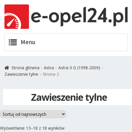
Przejdź
Przejdź
Menu
do
do
nawigacji
treści
Twój Opel
Strona główna
Astra
Astra II G (1998-2009)
Zawieszenie tylne
Strona 2
Zamówienia
Kontakt
Zawieszenie tylne
Koszyk
Promocje
Posortowane
Wyświetlanie 13–18 z 18 wyników